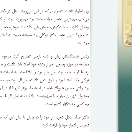
وی اظهار داشت: تصویری که در این سی‌وچند سال در ذهنم 
می‌کنم، مهم‌ترین عنصر جواد محبت بود مهرورزی بود، او گل ب
وجدان کاری، سخت‌کوش، خوش‌بیان، دانشمند خوش‌محضر و 
ادب بزرگ‌ترین عنصر دکتر توکلی بود همیشه نسبت به اساتی
خود بود
.
رئیس فرهنگستان زبان و ادب پارسی تصریح کرد: مرحوم ت
مطالعه در حوزه وسیعی غیر از رشته خود اطلاعات داشت و 
ارتباط او با همه بود، اهل هنر بود و علاقه‌مند به ادبیات 
توکلی یک استثنا بود و ذوق ادبی داشت، اهل‌قلم بود خوب می‌
بود وقتی حسین شیخ‌الاسلام در اسفندماه براثر کرونا از دنیا
به‌عنوان قهرمان مبارزه با صهیونیست یادکرد، نه اهل افراط ب
چه کسی خدمتگزار کشور است
.
دکتر حداد عادل شعری از خود را در پایان با بیان این که 
شعری از اشعار خود را قرائت کرد
: