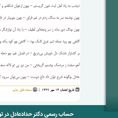
دیشب به یاد لعل لبت خون گریستم – چون ارغوان شکفتم و 
چون چشمه سر به سنگ زدم در غم فراق – چون جویبار در د
چون چنگ دور ماند ز سر پنجه‌ای لطیف – با یاد آن نوازشگر 
گاهی چو رود جمله تنم غرق اشک بود – گاهی چو کوه یکه و
بر کشتزار خشک دل خویش بی‌دریغ – در فصل غم، چو دجله 
آهو صفت ز مردمک چشمم گریختی – من نیز بی تو لاله صف
عادل چگونه شرح توان داد داغ دوست – چون می‌توان سرود 
تاریخ انتشار: 14 مهر 1399 |
نسخه قابل چاپ