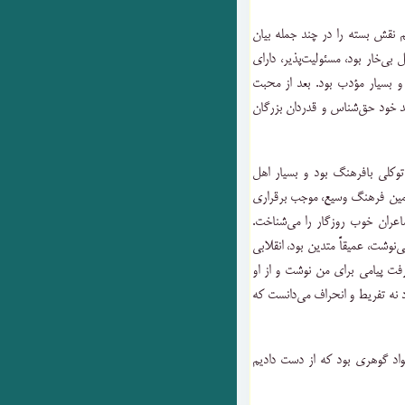
نقش بسته را در چند جمله بیان
ی‌خار بود، مسئولیت‌پذیر، دارای
بسیار مؤدب بود. بعد از محبت
د خود حق‌شناس و قدردان بزرگان
وکلی بافرهنگ بود و بسیار اهل
همین فرهنگ وسیع، موجب برقراری
شاعران خوب روزگار را می‌شناخت.
نوشت، عمیقاً متدین بود، انقلابی
 رفت پیامی برای من نوشت و از او
ود نه تفریط و انحراف می‌دانست که
جواد گوهری بود که از دست دادیم