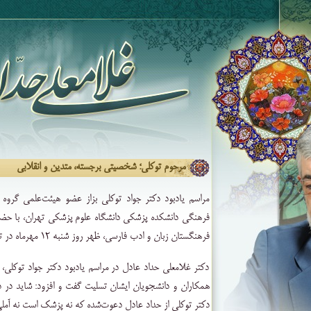
مرحوم توکلی؛ شخصیتی برجسته، متدین و انقلابی
مراسم یادبود دکتر جواد توکلی بزاز عضو هیئت‌علمی گروه
فرهنگی دانشکده پزشکی دانشگاه علوم پزشکی تهران، با حض
فرهنگستان زبان و ادب فارسی، ظهر روز شنبه ۱۲ مهرماه در تالار ابن‌سینا برگزار شد
دکتر غلامعلی حداد عادل در مراسم یادبود دکتر جواد توکلی، 
همکاران و دانشجویان ایشان تسلیت گفت و افزود: شاید در ذ
دکتر توکلی از حداد عادل دعوت‌شده که نه پزشک است نه آم