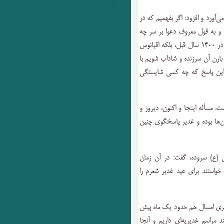
‌آورد و افزود: اگر بفهمیم که در
ه و به قول معروف دعوا بر سر چه
بوده است، در آن صورت می‌فهمیم غدیر برکه‌ای نیست راکد در ۱۴۰۰ سال قبل، بلکه اقیانوس
بارن آن سرزنده و شاداب شویم با
این پاسخ که چه کسی شایستگی
ست، مسأله اینجا و اکنون، دیروز و
ن‌ها بوده و غدیر پاسخگوی چنین
حضرت علی (ع) سروده، گفت: در آن زمان
خواستند برای عید غدیر شعرم را
ئری امسال هم حدود یک ماه پیش
 مراسم غدیریه‌ای داریم و آنجا