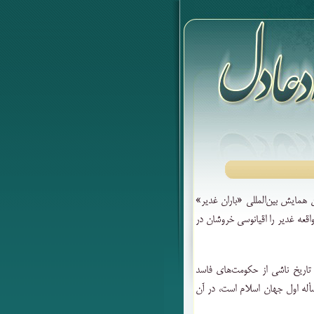
 همایش بین‌المللی «باران غدیر»
قعه غدیر را اقیانوسی خروشان در
 تاریخ ناشی از حکومت‌های فاسد
أله اول جهان اسلام است، در آن