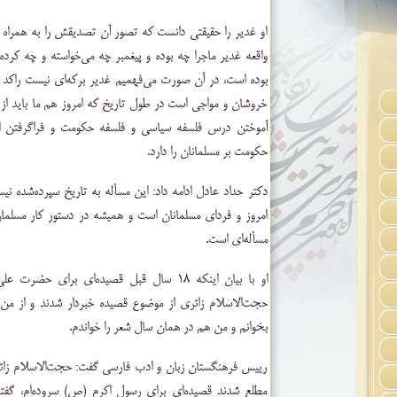
او غدیر را حقیقتی دانست که تصور آن تصدیقش را به همراه می
واقعه غدیر ماجرا چه بوده و پیغمبر چه می‌خواسته و چه کرد
خروشان و مواجی است در طول تاریخ که امروز هم ما باید از 
آموختن درس فلسفه سیاسی و فلسفه حکومت و فراگرفتن 
حکومت بر مسلمانان را دارد.
دکتر حداد عادل ادامه داد: این مسأله به تاریخ سپرده‌شده نی
امروز و فردای مسلمانان است و همیشه در دستور کار مسلما
مسأله‌ای است.
او با بیان اینکه ۱۸ سال قبل قصیده‌ای برای 
حجت‌الاسلام زائری از موضوع قصیده خبردار شدند و از من 
بخوانم و من هم در‌‌ همان سال شعر را خواندم.
رییس فرهنگستان زبان و ادب فارسی گفت: حجت‌الاسلام زا
مطلع شدند قصیده‌ای برای رسول اکرم (ص) سروده‌ام، گفتند