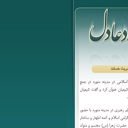
شریت هستند
لامی در مدینه منوره در جمع
شیعیان عنوان کرد و گفت: شیعیان
.
م رهبری در مدینه منوره با حضور
امی اسلام و ائمه اطهار و ساختار
و حضرت زهرا (س) مجسم و متولد