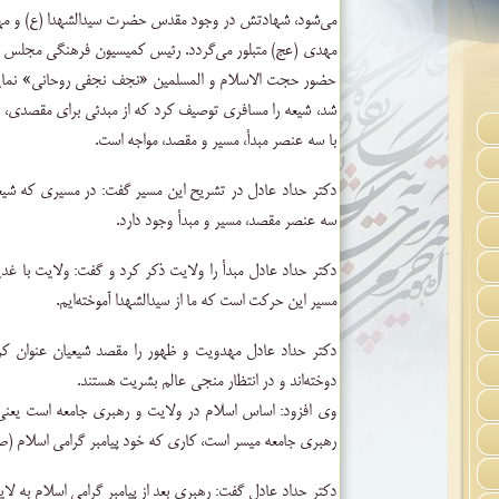
می‌شود، شهادتش در وجود مقدس حضرت سیدالشهدا (ع) و 
مهدی (عج) متبلور می‌گردد. رئیس کمیسیون فرهنگی مجلس شو
حضور حجت الاسلام و المسلمین «نجف نجفی روحانی» نمایند
شد، شیعه را مسافری توصیف کرد که از مبدئی برای مقصدی، 
با سه عنصر مبدأ، مسیر و مقصد، مواجه است.
دکتر حداد عادل در تشریح این مسیر گفت: در مسیری که شی
سه عنصر مقصد، مسیر و مبدأ وجود دارد.
دکتر حداد عادل مبدأ را ولایت ذکر کرد و گفت: ولایت با غد
مسیر این حرکت است که ما از سیدالشهدا آموخته‌ایم.
دکتر حداد عادل مهدویت و ظهور را مقصد شیعیان عنوان ک
دوخته‌اند و در انتظار منجی عالم بشریت هستند.
وی افزود: اساس اسلام در ولایت و رهبری جامعه است یعنی
رهبری جامعه میسر است، کاری که خود پیامبر گرامی اسلام (ص)
دکتر حداد عادل گفت: رهبری بعد از پیامبر گرامی اسلام به لایق