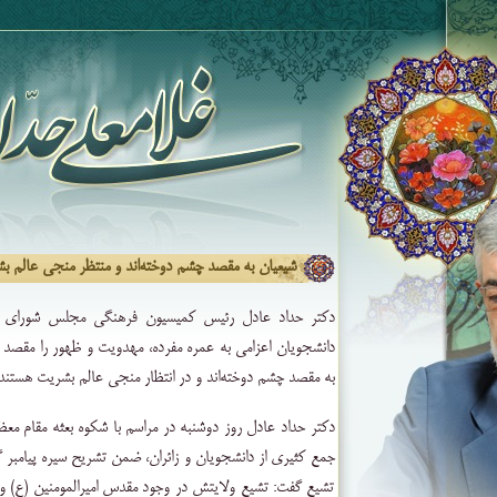
شیعیان به مقصد چشم دوخته‌اند و منتظر منجی عالم ب
دکتر حداد عادل رئیس کمیسیون فرهنگی مجلس شورای اس
دانشجویان اعزامی به عمره مفرده، مهدویت و ظهور را مقصد 
به مقصد چشم دوخته‌اند و در انتظار منجی عالم بشریت هستند
دکتر حداد عادل روز دوشنبه در مراسم با شکوه بعثه مقام معظ
جمع کثیری از دانشجویان و زائران، ضمن تشریح سیره پیامبر گر
تشیع گفت: تشیع ولایتش در وجود مقدس امیرالمومنین (ع) 