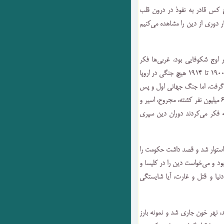
چ کس قادر به نفوذ در درون قلب
ار دوری از دین را مشاهده می‌کنیم
 اوج شکوفایی بود، غربی‌ها فکر
می‌کردند کلید سعادت را بدست آورده‌اند و طی این سال‌ها از ۱۹۰۰ تا ۱۹۱۴ هیچ جنگی در اروپا
م گرفت. اما جنگ جهانی اول و پس
از آن جنگ جهانی دوم، اروپا و دنیا را در برگرفت و بیش از ۶۰ میلیون نفر کشته، مجروح، اسیر و
که فکر می‌کردند دوران دین سپری
استوار شد و قصد داشت حکومت را
ود و می‌خواست دین را در کلیسا و
نیا و قتل و غارت، آیا شایستگی
، نهر خون جاری شد و نمونه بارز