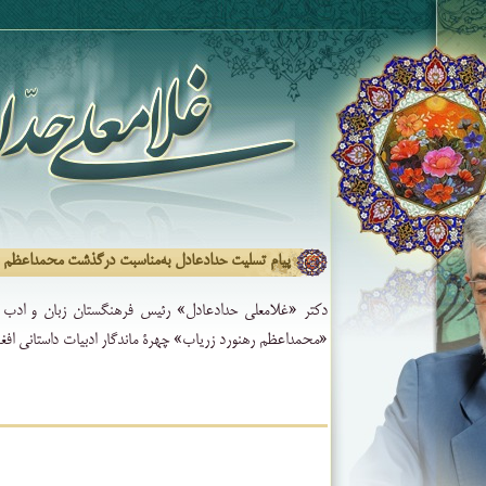
پیام تسلیت حدادعادل به‌مناسبت درگذشت محمداعظم ر
دکتر «غلامعلی حدادعادل» رئیس فرهنگستان زبان و ادب 
«محمداعظم رهنورد زریاب» چهرۀ ماندگار ادبیات داستانی افغا