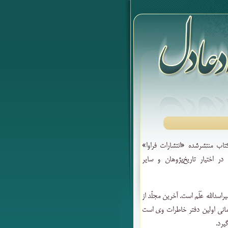
اب منتشرشده «انتشارات فراوا»
در اختیار تاریخ‌پژوهان و سایر
 امیراسدالله عَلَم است. آخرین مجلّد از
مانی اولین دفتر خاطرات وی است