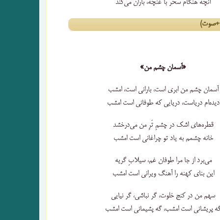
آنچه هنگام سحر با غنچه، باران می‌کند
(+صوت)
«آسمان چشم من»
آسمان چشم من ابری است، بارانی است، امشب
دیده‌ام دریاست، دریایی که طوفانی است امشب
قطره‌های اشک در چشمِ تَرِ من می‌درخشد
خانه چشمم به یاد تو چراغانی است امشب
می‌برد از جا مرا طوفان غم، سیلابِ گریه
این بنای کهنه را آهنگ ویرانی است امشب
سهم من در کنج خلوت، گر نباشی، گر نیایی
ه پریشانی است امشب، گه پشیمانی است امشب