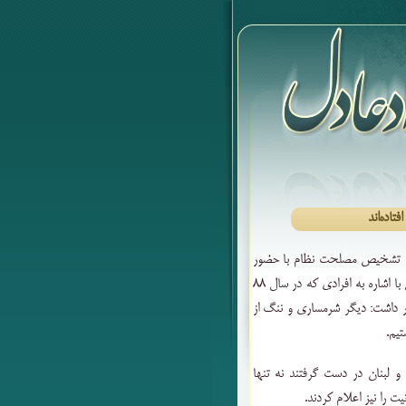
تاده‌اند
ع تشخیص مصلحت نظام با حضور
در جمع راهپیمایان روز جهانی قدس در میدان فلسطین تهران با اشاره به افرادی که در سال ۸۸
هار داشت: دیگر شرمساری و ننگ از
تیم.
و لبنان در دست گرفتند نه تنها
یت را نیز اعلام کردند.