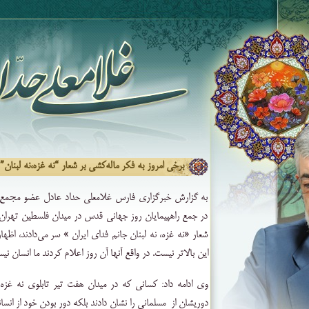
برخی امروز به فکر ماله‌کشی بر شعار “نه غزه،نه لبنان” اف
به گزارش خبرگزاری فارس غلامعلی حداد عادل عضو مجم
شعار «نه غزه، نه لبنان جانم فدای ایران » سر می‌دادند، اظ
این بالاتر نیست. در واقع آنها آن روز اعلام کردند ما انسان نیس
وی ادامه داد: کسانی که در میدان هفت تیر تابلوی نه غزه 
دوریشان از مسلمانی را نشان دادند بلکه دور بودن خود از انسان