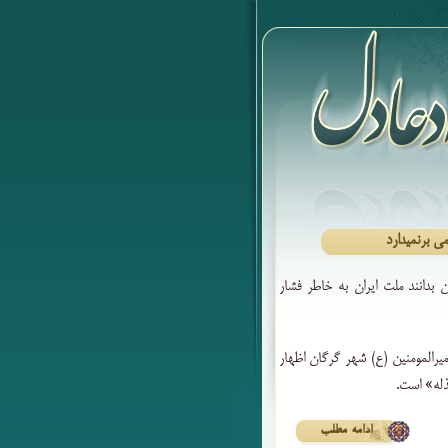
نمی‎دارد
بدانند ملت ایران به خاطر فشار
رالمومنین (ع) شهر گرگان اظهار
ذله» است.
ادامه مطلب