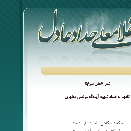
شعر «عقل سرخ»
تقدیم به استاد شهید، آیت‌الله مرتضی مطهری
حکمت حکایتی ز لب دلربای توست