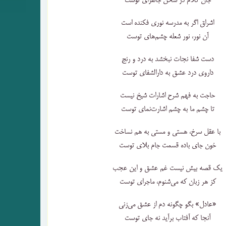
جان کلام در سخن جانفزای توست
اشراق اگر به مدرسه نوری فکنده است
آن نور، نور شعله چشم‌های توست
دست شفا نجات نبخشد به درد و رنج
داروی درد عشق به دارالشفای توست
حاجت به فهم شرح اشارات شیخ نیست
تا چشم ما به چشم اشارت‌نمای توست
با عقل سرخ، هستی و مستی به هم نساخت
خون جای باده قسمت جام بلای توست
یک قصه بیش نیست غم عشق و این عجب
کز هر زبان که می‌شنوم، ماجرای توست
«عادل» بگو چگونه دم از عشق می‌زنی
آنجا که آفتاب برآید نه جای توست