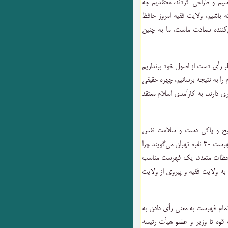
رسیم و طراحی کردند، معتقدیم چه
 باشیم، ولایت فقیه امروز حافظ
کننده سعادت ماست، ما به چنین
طر رأی دست از اصول خود برنداریم
را به نتیجه برسانیم، چهره حقیقی
ی دارند، به کارآمدی اسلام معتقد
 صحیح و پاکی دست و سلامت نفس
داشت؛ گاهی ما در مجامعی که ظاهر می‌شویم، در خصوص فهرست ۳۰ نفره تهران می‌گویند چرا
لاحظات متعدد، یک فهرست مناسب
د از جهت اعتقاد به ولایت فقیه و پیروی از ولایت
تمام فهرست به معنی رأی دادن به
 این فهرست، ۱۵ نفر از ریاست قوه تا وزیر و عضو هیأت رئیسه