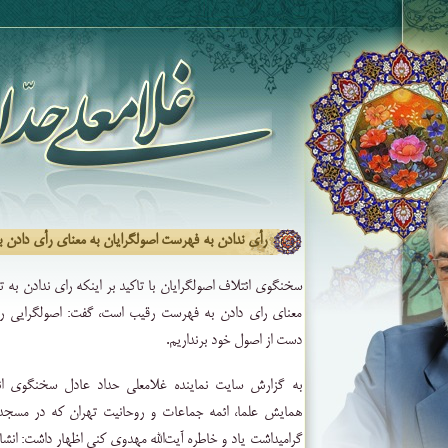
رأی ندادن به فهرست اصولگرایان به معنای رأی دادن
سخنگوی ائتلاف اصولگرایان با تاکید بر اینکه رای ندادن به 
معنای رای دادن به فهرست رقیب است، گفت: اصولگرایی را ا
دست از اصول خود برنداریم.
به گزارش سایت نماینده غلامعلی حداد عادل سخنگوی ائت
همایش علما، ائمه جماعات و روحانیت تهران که در مسجد
گرامیداشت یاد و خاطره آیت‌الله مهدوی کنی اظهار داشت: انشاال