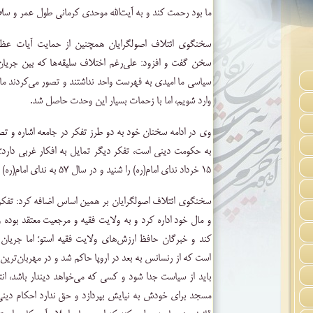
ما بود رحمت کند و به آیت‌الله موحدی کرمانی طول عمر و سل
سخنگوی ائتلاف اصولگرایان همچنین از حمایت آیات عظام
سخن گفت و افزود: علی‌رغم اختلاف سلیقه‌ها که بین جریان
سیاسی ما امیدی به فهرست واحد نداشتند و تصور می‌کردند ما 
وارد شویم، اما با زحمات بسیار این وحدت حاصل شد.
وی در ادامه سخنان خود به دو طرز تفکر در جامعه اشاره و تص
به حکومت دینی است، تفکر دیگر تمایل به افکار غربی دارد؛
۱۵ خرداد ندای امام(ره) را شنید و در سال ۵۷ به ندای امام(ره) لبیک گفت.
سخنگوی ائتلاف اصولگرایان بر همین اساس اضافه کرد: تفکر
و مال خود اداره کرد و به ولایت فقیه و مرجعیت معتقد بوده و ا
کند و خبرگان حافظ ارزش‌های ولایت فقیه استو؛ اما جریان 
است که از رنسانس به بعد در اروپا حاکم شد و در مهربان‌تری
باید از سیاست جدا شود و کسی که می‌خواهد دیندار باشد، 
مسجد برای خودش به نیایش بپردازد و حق ندارد احکام دین