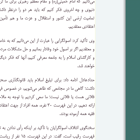
می‌دانیم که امام خمینی(ره) و مقام معظم رهبری برای ما ت
دنیوی و چه اخروی فکر کنیم که باید هر دو را درنظر داشته
تمامیت ارضی این کشور و استقلال و عزت ما و هم تأمین‌
اعتقادی معتقدیم.
وی تأکید کرد: اصولگرایی را عبارت از این می‌دانیم که به خا
و معتقدیم اگر بر اصول خود وفادار بمانیم و حل مشکلات مردم 
و کارگشای اسلام را به جامعه معرفی کنیم، آنها که فکر دیگر
خواهند شد.
حدادعادل ادامه داد: برای تبلیغ اسلام باید قانونگذاری
فلانی هست یا فلانی نیست؛ ما سعی کردیم با توجه به م
ارائه دهیم، در این فهرست ۳۰ نفره، همه افرا
فقیه همه آزموده بودند.
سخنگوی ائتلاف اصولگرایان با تأکید بر اینکه رأی ندادن به 
فهرست رقیب است، گفت: در