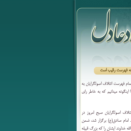
 به فهرست رقیب است
تمام فهرست ائتلاف اصولگرایان به
ینگونه میدانیم که به خاطر رای
لاف اصولگرایان صبح امروز در
 امام صادق(ع) برگزار شد، ضمن
له خداوند ایشان را که بزرگ قبیله