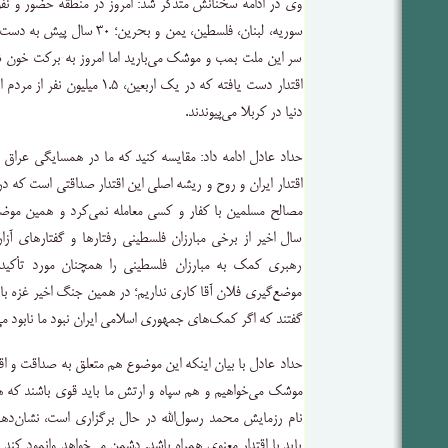
وی در ادامه سخنانش متذکر شد: امروز در منطقه حضور و نفوذ 
سوریه، لبنان، فلسطین، یمن و بح
سر این ملت بمب و موشک می‌بارید اما امروز به برکت خون شهد
اقتدار دست یافته که در یک اربعین، 
دنیا در کربلا می‌پیوندند.
حداد عادل ادامه داد: مقایسه کنید که ما در همسایگی عراق از
اقتدار ایران و روح و ریشه اصلی این اقتدار صداقتی است که در 
سال اخیر از برخی مبارزان فلسطینی رفتارها و گفتارهای آزار
رهبری کمک به مبارزان فلسطینی را همچنان مورد تأکید ق
موضع‌گیری فلان آقا کاری نداریم؛ در همین جنگ اخیر غزه با
گفتند که اگر کمک‌های جمهوری اسلامی ایران نبود ما نابود م
حداد عادل با بیان اینکه این موضوع هم متعلق به صداقت و اق
موشک می‌خواهیم و هم سپاه و ارتش ما باید قوی باشند که 
نام رزمایش محمد رسول‌الله در حال برگزاری است، نشان‌دهن
باید با اقتدار معنوی همراه باشد. دشمن می‌خواهد وانمود کند