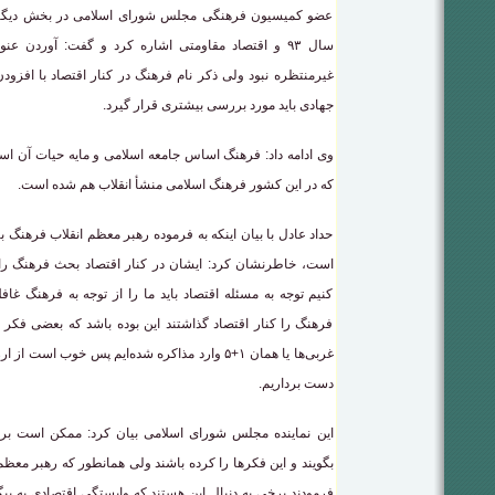
عضو کمیسیون فرهنگی مجلس شورای اسلامی در بخش دیگری 
سال ۹۳ و اقتصاد مقاومتی اشاره کرد و گفت: آوردن ع
غیرمنتظره نبود ولی ذکر نام فرهنگ در کنار اقتصاد با افزود
جهادی باید مورد بررسی بیشتری قرار گیرد.
وی ادامه داد: فرهنگ اساس جامعه اسلامی و مایه حیات آن 
که در این کشور فرهنگ اسلامی منشأ انقلاب هم شده است.
حداد عادل با بیان اینکه به فرموده رهبر معظم انقلاب فرهنگ 
است، خاطرنشان کرد: ایشان در کنار اقتصاد بحث فرهنگ را ه
کنیم توجه به مسئله اقتصاد باید ما را از توجه به فرهنگ غا
فرهنگ را کنار اقتصاد گذاشتند این بوده باشد که بعضی فکر کرده
غربی‌ها یا همان ۱+۵ وارد مذاکره شده‌ایم پس خوب ا
دست برداریم.
این نماینده مجلس شورای اسلامی بیان کرد: ممکن است برخ
بگویند و این فکرها را کرده باشند ولی همانطور که رهبر معظ
فرمودند برخی به دنبال این هستند که وابستگی اقتصادی به بیگا