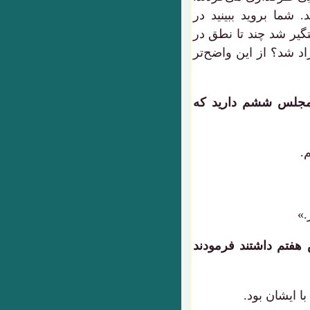
. شما بروید ببینید در
یر شد چند تا نطق در
 شد؟ از این واضح‌تر
از مجلس ششم دارید که
.
.»
 هفتم داشتند فرمودند
ا ایشان بود.