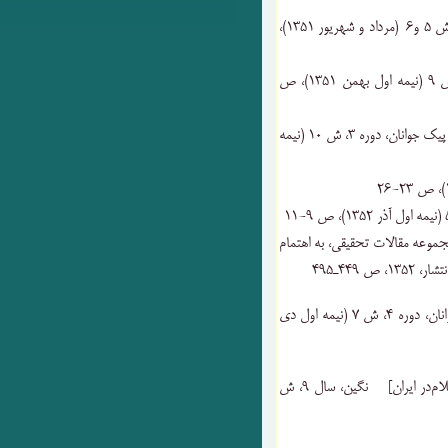
۷) «[نقد] سرگذشت ‌فیزیک‌» راهنمای کتاب‌، سال‌ ۱۵، ش‌ ۵ و۶ (مرداد و شهریور ۱۳۵۱)،
۸) «بیوزنی‌: لذت ‌یا مشقت‌» پیک جوانان‌، دوره‌ ۳، ش‌ ۹ (نیمه ‌اول ‌بهمن‌ ۱۳۵۱)، ص
۹) «بادکنک‌ها و موشک‌ها اسرار جهان ‌را فاش‌ می‌کنند» پیک جوانان‌، دوره‌ ۳، ش‌ ۱۰ (نیمه
موعه مقالات تحقیقی‌، به ‌اهتمام‌
۴۴۹ـ۴۹۵
۱۳) «خواهی ‌نشوی ‌پیدا، همرنگ ‌جماعت ‌شو» پیک جوانان‌، دوره‌ ۴، ش‌ ۷ (نیمه ‌اول ‌دی‌
۱۴) «اسلام‌ مسلمانان ‌و اسلام ‌مستشرقان‌» [نقد کتاب ‌اسلام‌در ایران] نگین‌، سال ۹‌، ش