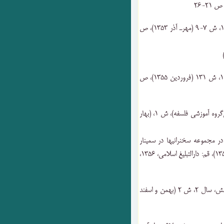
۱۶) «[نقد] سه‌ حکیم ‌مسلمان‌» راهنمای کتاب‌، سال‌ ۱۷، ش ۷-۹ ‌(مهرـ آذر ۱۳۵۳)، ص‌
۱۸) «درباره ‌مقاله ‌انسان ‌و انقلاب ‌زبان‌» نگین‌، سال ۱۱‌، ش ۱۳۱ ‌(فروردین ۱۳۵۵‌)، ص
۱۹) «منشأ معنی ‌مابعدالطبیعه‌» فلسفه (نشریه ‌اختصاصی‌گروه ‌آموزشی‌ فلسفه‌)، ش‌ ۱، (بهار
 در مجموعه سخنرانیها در سمینار
پرورش اخلاقی کودکان و نوجوانان (سوم ‌تا هفتم ‌فروردین ۱۳۵۶‌)، قم‌: دارالتبلیغ ‌اسلامی‌، ۱۳۵۶،
۲۱) «کتابهای ‌آموزش‌ و پرورش‌ بعد از انقلاب‌» نشر دانش‌، سال‌ ۲، ش‌ ۲ (بهمن ‌و اسفند