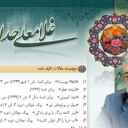
مجموعه مقالات تالیف شده
۱) «۲қл چیست‌؟» برای شما ، ش‌ ۱ (مهر۱۳۴۴)، ص ۳۳‌
۲) «شیشه ‌عطر» برای شما (۱۳۴۶)
۳) «خود کم‌بینی‌» برای شما، سال‌ ۳، ش‌ ۲ (۱۳۴۷)، ص ۲۷-۳۱‌
۴) «سوار بر پرتوهای ‌نور» پیک جوانان‌، دوره‌ ۳، ش‌ ۷ (دی‌ ۱۳۵۱)، ص ۱۰‌ـ۱۳
۵) «لیزر: اشعه ‌مرگ‌ یا پرتو زندگی‌» پیک جوانان‌، دوره‌ ۳، ش‌ ۶ (آذر ۱۳۵۱)، ص ۱۰‌ـ۱۲