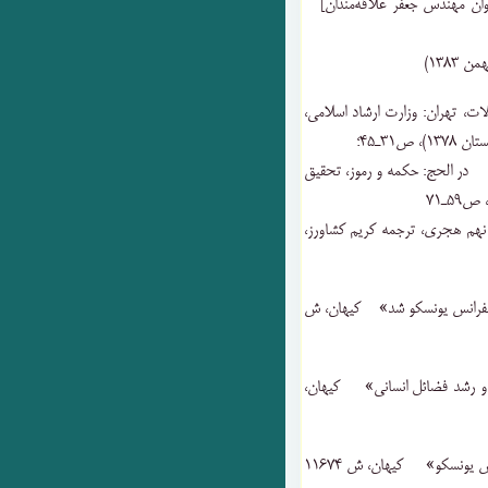
وان ‌مهندس‌ جعفر علاقه‌مندان‌]
، تهران‌: وزارت ‌ارشاد اسلامی،
‌» در الحج‌: حکمه‌ و رموز، تحقیق
نهم ‌هجری‌، ترجمه ‌کریم ‌کشاورز،
ر کنفرانس ‌یونسکو شد» کیهان‌، ش
‌ و رشد فضائل ‌انسانی‌» کیهان‌،
۲۹) «پاسخ ‌کوبنده ‌ایران ‌به ‌سخنان ‌نماینده ‌عراق ‌در کنفرانس ‌یونسکو» کیهان‌، ش ‌۱۱۶۷۴