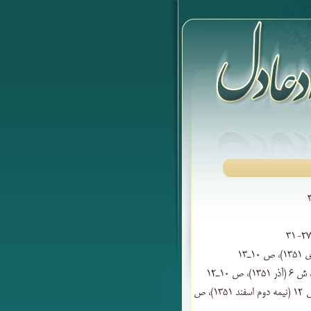
۶) «آب‌ دریا را اگر نتوان ‌کشید» پیک جوانان‌، دوره‌ ۳، ش‌ ۱۲ (نیمه‌ دوم ‌اسفند ۱۳۵۱)، ص