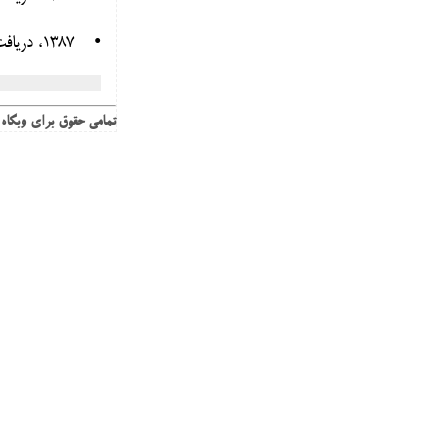
• 1387، دریافت جایزه دانشمند برجسته جهان اسلام از موسسه فرهنگی هنری سازمان کنفرانس
تمامی حقوق برای وبگا