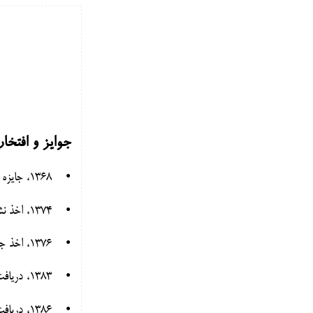
جوایز و افتخا
• 1368، جایزه کتاب سال جمهوری اسلامی (کتاب تمهیدات – تألیف: امانوئل کانت)
• 1374، اخذ نشان درجه دوم تعلیم و تربیت کشور
• 1376، اخذ جایزه بهترین مقاله سال در علوم انسانی از جشنواره مطبوعات
• 1383، دریافت درجه دکترای افتخاری از دانشگاه اسلامی علیگر هند
• 1386، دریافت درجه دکترای افتخاری از دانشگاه دولتی باکو