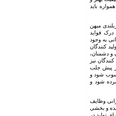
همواره باید
بلندی میهن
 درک فواید
نی به وجود
لید کنندگان
ن و دشمنان،
کنندگان نیز
از پیش جلب
حسوب شود و
رده شود و
رانی وظایف
یده و بخشی
ای تولید در