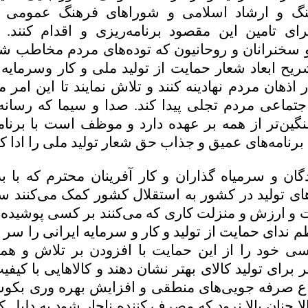
گ و ارشاد اسلامی و شوراهای فرهنگ عمومی در
ای تامین این مقصود برنامه‌ریزی و اقدام کنند. 
 سخنرانان و روحانیون که توده‌های مردم مخاطب 
شریح ابعاد شعار حمایت از تولید ملی و کار وسرمایه 
اذهان مردم نهادینه کنند و تلاش نمایند تا این امر م
جتماعی مردم تجلی پیدا کند. صدا و سیما که رسا
گین‌تر از همه بر عهده دارد و موظف است با برنام
د برنامه‌های عمیق و جذاب حق شعار تولید ملی را ادا کن
نندگان و سرمیاه گذاران و کار آفرینان محترم که با 
ای تولید در کشور به استقلال کشور کمک می‌کنند سع
 ارزش و منزلت کاری که می‌‌کنند بر کسی پوشیده
 ندای حمایت از تولید و کار و سرمایه ایرانی را سر داد
اسی خود را از این حمایت با افزودن بر تلاش و هم
 برای تولید کالای بهتر نشان دهند و کالاهایی با کیفیت
نواع صرفه جویی‌های منطقی و افزایش بهره وری بکوش
ا چنان بالا نرود که مصرف کننده ناچار شود به دلیل ک