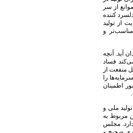
انع از سر
دلسرد کننده
ت از تولید
مناسب‌تر و
 عزم قوی برای تحقق شعار سال ۹۱ به میدان آید. آنچه
ی‌کند فساد
یل منفعت از
رمایه‌ها را
ور اطمینان
ولید ملی و
 مربوط به
دارد. مجلس
اری صحیح و