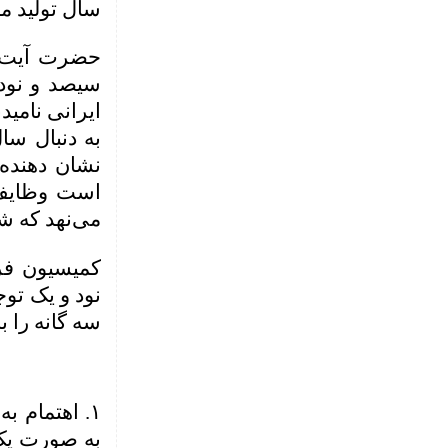
سال تولید م
حضرت آیت ال
سیصد و نود 
ایرانی نامید
به دنبال سا
نشان دهنده 
است وظایف 
می‌نهد که ش
کمیسیون فر
نود و یک تو
سه گانه را ب
۱. اهتمام ب
به صورت یک 