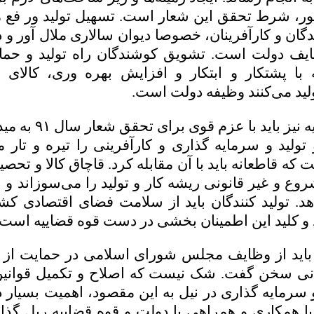
، شرط تحقق این شعار است. تسهیل تولید ور فع مو
ندگان و کارآفرینان، خصوصا دیوان سالاری ملال آور و 
یف دولت است. تشویق کوشندگان راه تولید و حمای
 با پشتکار و ابتکار و افزایش بهره وری، کالای 
لید می‌کنند وظیفه دولت است.
۵. قوه قضاییه نیز باید با
تولید و سرمایه گذاری و کارآفرینی را تیره و تار م
که قاطعانه باید با آن مقابله کرد. قاچاق کالا و تحص
روع و غیر قانونی ریشه کار و تولید را می‌سوزاند و س
دهد. تولید کنندگان باید از سلامت فضای اقتصادی کش
 و کلید این اطمینان بخشی در دست قوه قضاییه است.
باید از وظایف مجلس شورای اسلامی در حمایت از ت
انی سخن گفت. شک نیست که اصلاح و تکمیل قوانین
 و سرمایه گذاری در نیل به این مقصود، اهمیت بسیار 
با همکاری و همراهی با دولت و قوه قضاییه ریل گذ