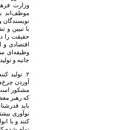
وزارت فرهن
موظف‌اند بر
نویسندگان و
با تبیین و ت
حقیقت را در 
اقتصادی و ا
وظیفه‌ای سن
جانبه و تولی
۲. تولید ک
آوردن چرخ‌ه
مشکور است و
که رهبر معظم
باید قدر‌شن
نوآوری بیشتر
کنند و با ا
تمام شده کال